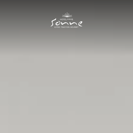
Hotel Sonne
I
Zimmer & Preise
II
Zimmer
Preise
Angebote
Inklusivleistungen
Neue Residence
Gut zu wissen
Kulinarik
III
Sommer
IV