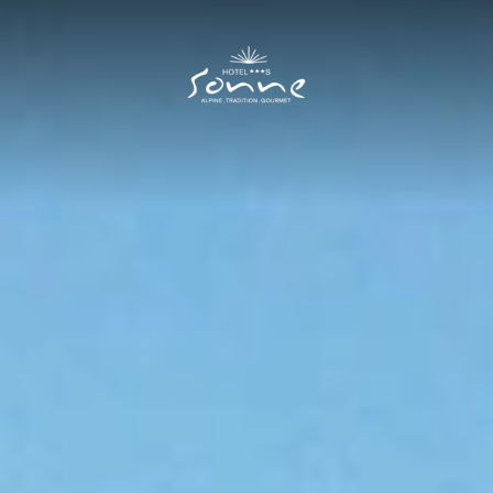
Hotel Sonne
I
Unser Haus
Gastgeber
Familienurlaub
Lage
Bildergalerie
Videos
Kontakt & Anreise
Zimmer & Preise
II
Kulinarik
III
Sommer
IV