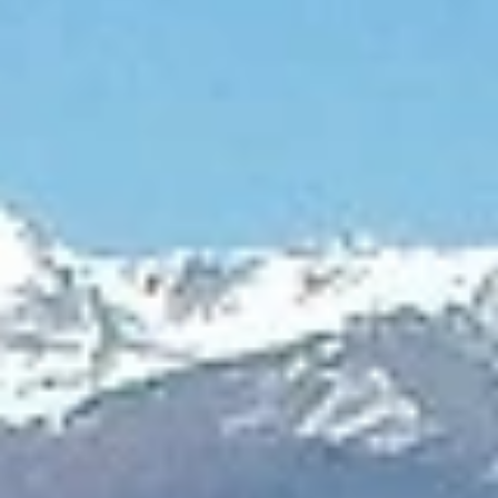
Winter
V
Wellness
VI
Bildergalerie
Neue Residence
DE