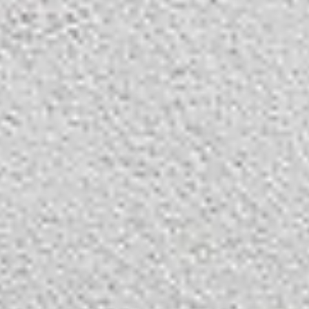
Winter
V
Wellness
VI
Bildergalerie
Neue Residence
DE