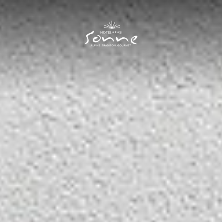
Hotel Sonne
I
Zimmer & Preise
II
Zimmer
Preise
Angebote
Inklusivleistungen
Neue Residence
Gut zu wissen
Kulinarik
III
Sommer
IV