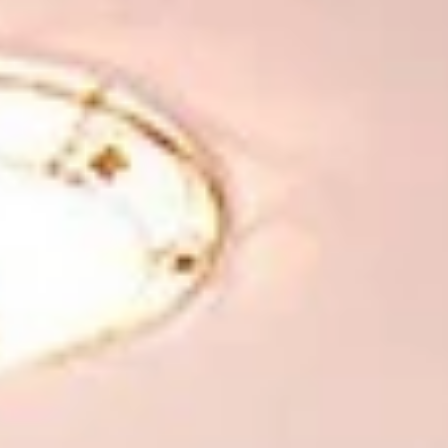
Winter
V
Wellness
VI
Bildergalerie
Neue Residence
DE