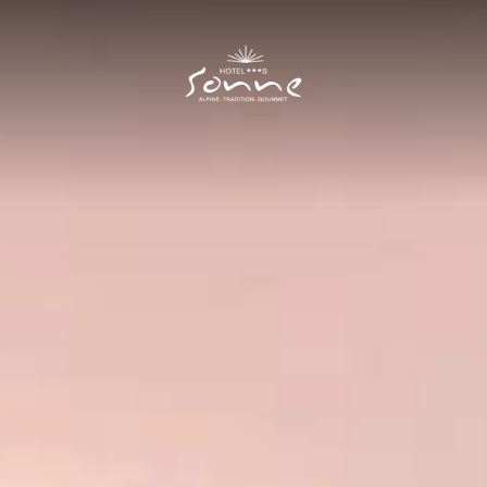
Hotel Sonne
I
Zimmer & Preise
II
Zimmer
Preise
Angebote
Inklusivleistungen
Neue Residence
Gut zu wissen
Kulinarik
III
Sommer
IV