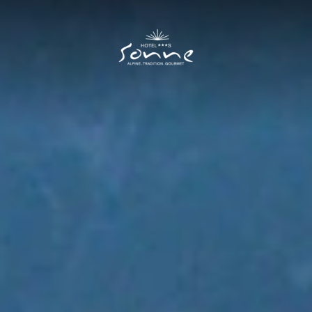
Hotel Sonne
I
Zimmer & Preise
II
Kulinarik
III
Sommer
IV
Sommerurlaub
Wandern
Rennrad & MTB
Motorrad
Ausflüge & Vinschgau
Winter
V