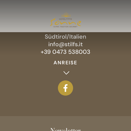
Hotel Sonne
I
Dorfstrasse 50, 39029 Stilfs
Zimmer & Preise
II
Südtirol/Italien
info@stilfs.it
Kulinarik
+39 0473 538003
III
ANREISE
Sommer
IV
Winter
V
Wellness
VI
Bildergalerie
Neue Residence