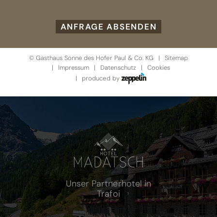
ANFRAGE ABSENDEN
©
Gasthaus Sonne des Hofer Paul & Co. KG
Sitemap
Impressum
Datenschutz
Cookies
produced by
Unser Partnerhotel in
Trafoi