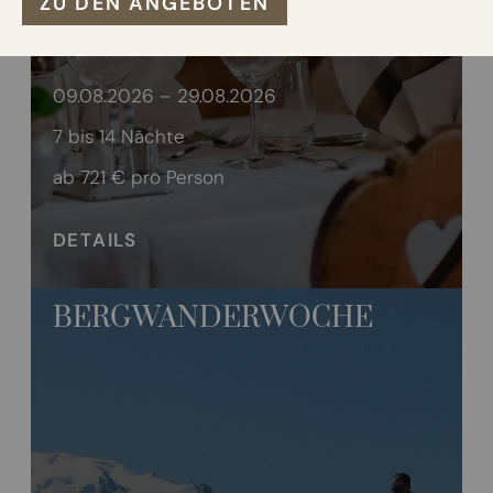
ZU DEN ANGEBOTEN
Winter
V
Wellness
VI
09.08.2026 – 29.08.2026
7 bis 14 Nächte
Bildergalerie
ab 721 €
pro Person
Neue Residence
DETAILS
BERGWANDERWOCHE
DE