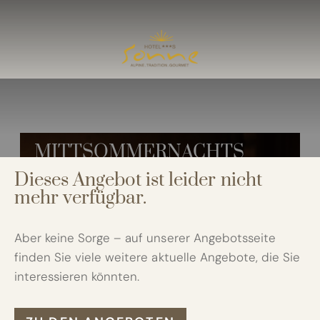
Hotel Sonne
I
Zimmer & Preise
II
Zimmer
Preise
MITTSOMMERNACHTS
Angebote
ANGEBOT -10%
Inklusivleistungen
Dieses Angebot ist leider nicht
Neue Residence
mehr verfügbar.
Gut zu wissen
Aber keine Sorge – auf unserer Angebotsseite
Kulinarik
III
finden Sie viele weitere aktuelle Angebote, die Sie
interessieren könnten.
Sommer
IV