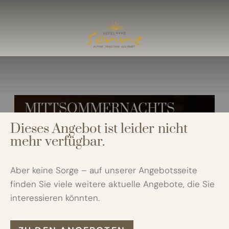
Hotel Sonne
I
Zimmer & Preise
II
Zimmer
Preise
MITTSOMMERNACHTS
Angebote
ANGEBOT -10%
Inklusivleistungen
Dieses Angebot ist leider nicht
Neue Residence
mehr verfügbar.
Gut zu wissen
Aber keine Sorge – auf unserer Angebotsseite
Kulinarik
III
finden Sie viele weitere aktuelle Angebote, die Sie
interessieren könnten.
Sommer
IV