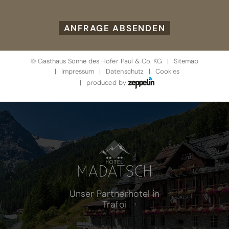
ANFRAGE ABSENDEN
©
Gasthaus Sonne des Hofer Paul & Co. KG
Sitemap
Impressum
Datenschutz
Cookies
produced by
Unser Partnerhotel in
Trafoi