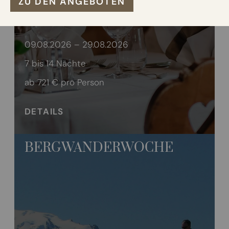
ZU DEN ANGEBOTEN
Winter
V
Wellness
VI
09.08.2026 – 29.08.2026
7 bis 14 Nächte
Bildergalerie
ab 721 €
pro Person
Neue Residence
DETAILS
BERGWANDERWOCHE
DE