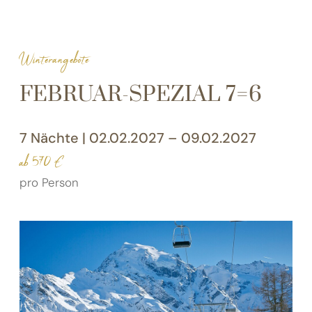
Winter
V
Wellness
VI
Winterangebote
FEBRUAR-SPEZIAL 7=6
Bildergalerie
Neue Residence
7 Nächte | 02.02.2027 – 09.02.2027
ab 570 €
pro Person
DE