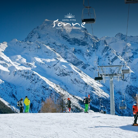
Hotel Sonne
I
Zimmer & Preise
II
Zimmer
Preise
Angebote
Inklusivleistungen
Neue Residence
Gut zu wissen
Kulinarik
III
Sommer
IV